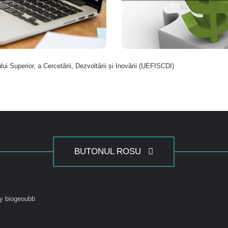
i Superior, a Cercetării, Dezvoltării și Inovării (UEFISCDI)
BUTONUL ROSU
y biogeoubb