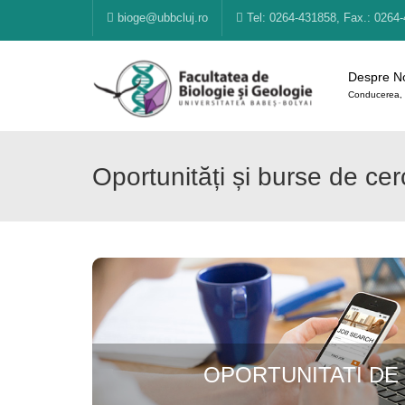
bioge@ubbcluj.ro
Tel: 0264-431858, Fax.: 0264
Despre N
Conducerea, 
Oportunități și burse de cer
OPORTUNITATI DE
OPORTUNITATI DE
Click edit button to change this text. Lorem ipsum dolor
elit. Ut elit tellus, luctus nec ullamcorper matt